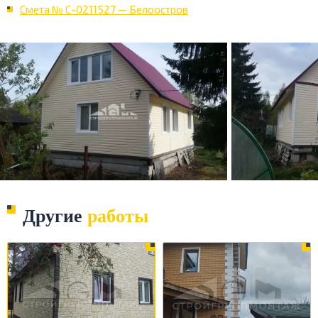
Смета № С-0211527 — Белоостров
Другие
работы