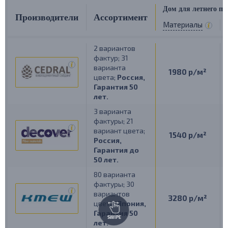
Дом для летнего п
Производители
Ассортимент
Материалы
2 вариантов
фактур;
31
варианта
1980 р/м²
цвета;
Россия,
Гарантия 50
лет.
3 варианта
фактуры;
21
вариант цвета;
1540 р/м²
Россия,
Гарантия до
50 лет.
80 варианта
фактуры;
30
вариантов
3280 р/м²
цвета;
Япония,
Гарантия 50
SWIPE
лет.