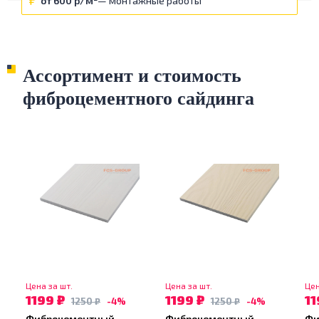
от 600 р/м²
— монтажные работы
Ассортимент и стоимость
фиброцементного сайдинга
Цена за шт.
Цена за шт.
Цен
1199 ₽
1199 ₽
11
1250 ₽
-4%
1250 ₽
-4%
Фиброцементный
Фиброцементный
Фи