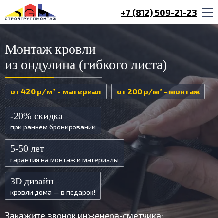
+7 (812) 509-21-23
Монтаж кровли
из ондулина (гибкого листа)
от 420 р/м² - материал
от 200 р/м² - монтаж
-20% скидка
при раннем бронировании
5-50 лет
гарантия на монтаж и материалы
3D дизайн
кровли дома — в подарок!
Закажите звонок инженера-сметчика: